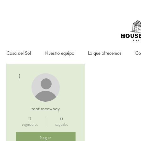
Casa del Sol
Nuestro equipo
Lo que ofrecemos
Co
Más acciones
tootiescowboy
0
0
seguidores
seguidos
Seguir