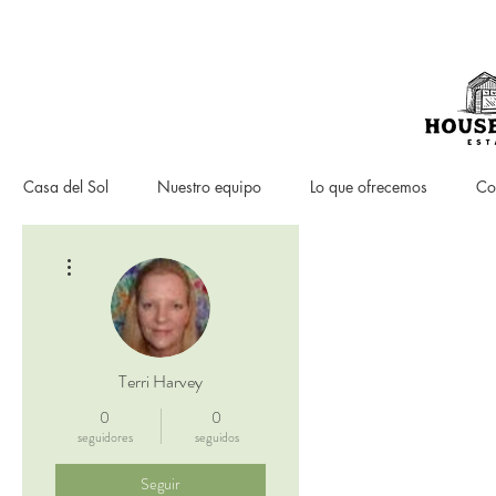
Casa del Sol
Nuestro equipo
Lo que ofrecemos
Co
Más acciones
Terri Harvey
0
0
seguidores
seguidos
Seguir